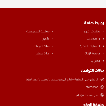
روابط هامة
منتجات التبرع
سياسة الخصوصية
الإهداءات
الأخبار
الحسابات البنكية
سلة التبرعات
حاسبة الزكاة
إدارة حسابي
اتصل بنا
بيانات التواصل
الرياض - حي الملقا – شارع الأمير محمد بن سعد بن عبدالعزيز
0114502500
p.f.s@kellana.org.sa
طريقة الدفع