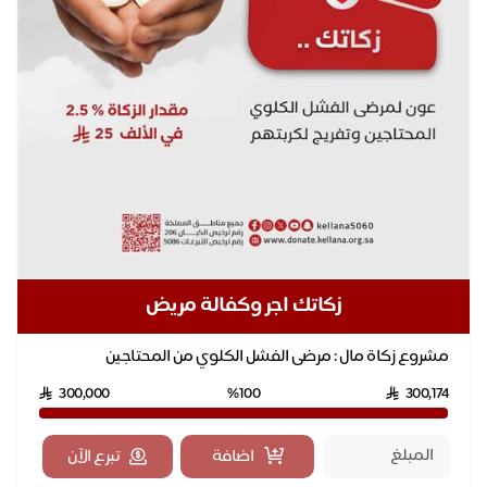
زكاتك اجر وكفالة مريض
مشروع زكاة مال : مرضى الفشل الكلوي من المحتاجين
المستحقين لزكاة المال. لذا بدفع زكاة مالك الى ال...
300,000
%100
300,174
اضافة
تبرع الآن