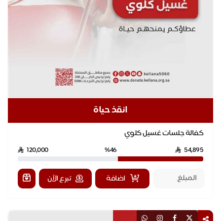
انقذ حياة
كفالة جلسات غسيل كلوي
120,000
%46
54,895
اضافة
تبرع الآن