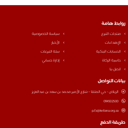
بط هامة
نتجات التبرع
سياسة الخصوصية
لإهداءات
الأخبار
لحسابات البنكية
سلة التبرعات
اسبة الزكاة
إدارة حسابي
تصل بنا
نات التواصل
الرياض - حي الملقا – شارع الأمير محمد بن سعد بن عبدالعزيز
0114502500
p.f.s@kellana.org.sa
قة الدفع