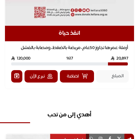
انقذ حياة
أرملة عمرها تجاوز 50عام، مريضة بالضغط، ومصابة بالفشل
الكلوي، وبحاجة ماسة إلى 3 جلسات غسيل بالأسبوع ل...
120,000
%17
20,897
اضافة
تبرع الآن
أهدي إلى من تحب