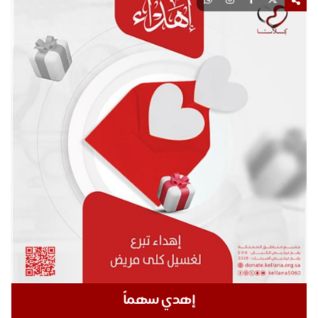
إهدي سهماً