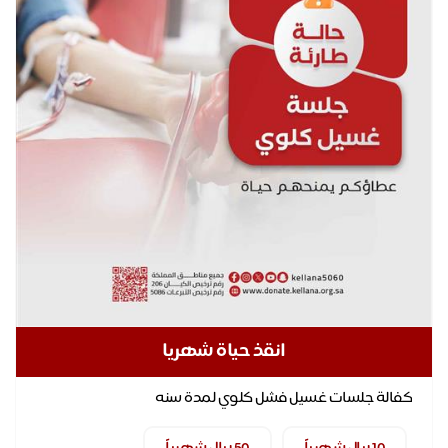
انقذ حياة شهريا
كفالة جلسات غسيل فشل كلوي لمدة سنه