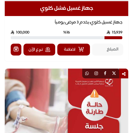
جهاز غسيل فشل كلوي
جهاز غسيل كلوي، يخدم 3 مرضى يومياً
100,000
%16
15,939
اضافة
تبرع الآن