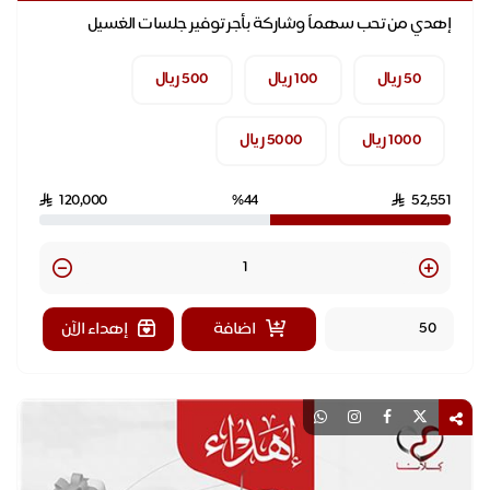
إهدي من تحب سهماً وشاركة بأجر توفير جلسات الغسيل
لمرضى الفشل الكلوي المحتاجين
50 ريال
100 ريال
500 ريال
1000 ريال
5000 ريال
120,000
%44
52,551
Quantity
اضافة
إهداء الآن