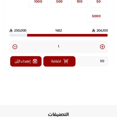
1000
500
100
50
5000
250,000
%82
206,100
Quantity
اضافة
إهداء الآن
التصنيفات