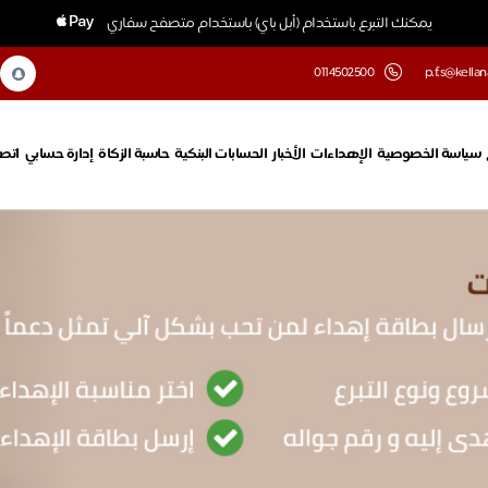
يمكنك التبرع باستخدام (أبل باي) باستخدام متصفح سفاري
0114502500
p.f.s@kellan
سياسة الخصوصية
الإهداءات
الأخبار
الحسابات البنكية
حاسبة الزكاة
إدارة حسابي
اتصل