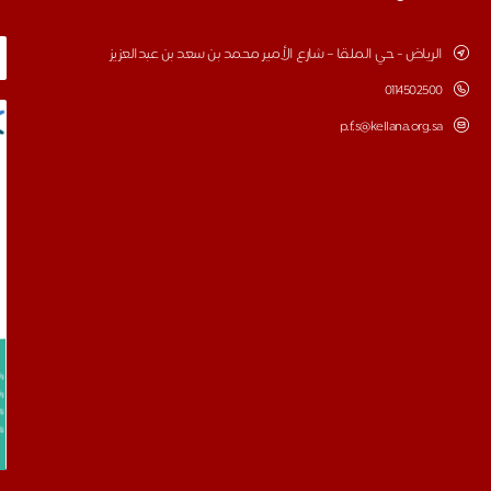
الرياض - حي الملقا – شارع الأمير محمد بن سعد بن عبدالعزيز
0114502500
p.f.s@kellana.org.sa