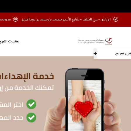
الرياض - حي الملقا – شارع الأمير محمد بن سعد بن عبدالعزيز
a.org.sa
منتجات التبرع
تبرع سريع