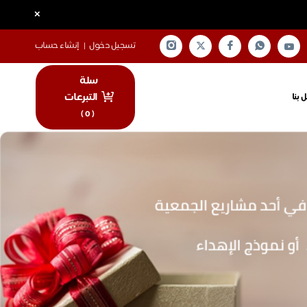
×
تسجيل دخول
|
إنشاء حساب
سلة
التبرعات
 بنا
)
0
(