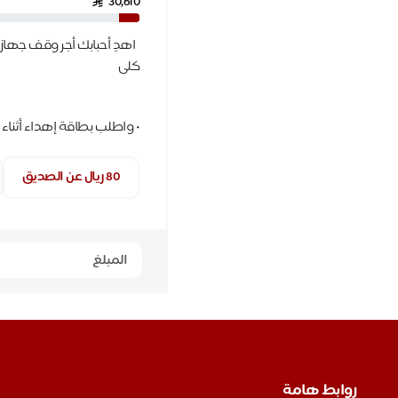
30,610
اهدِ أحبابك أجر وقف جه
كلى
•
واطلب بطاقة إهداء أثناء
80 ريال عن الصديق
روابط هامة